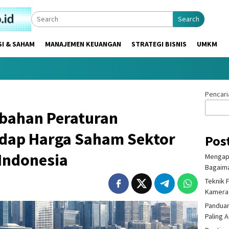
Search
SI & SAHAM
MANAJEMEN KEUANGAN
STRATEGI BISNIS
UMKM
Pencari
ubahan Peraturan
dap Harga Saham Sektor
Pos
Indonesia
Mengapa
Bagaima
Teknik 
Kamera
Panduan
Paling 