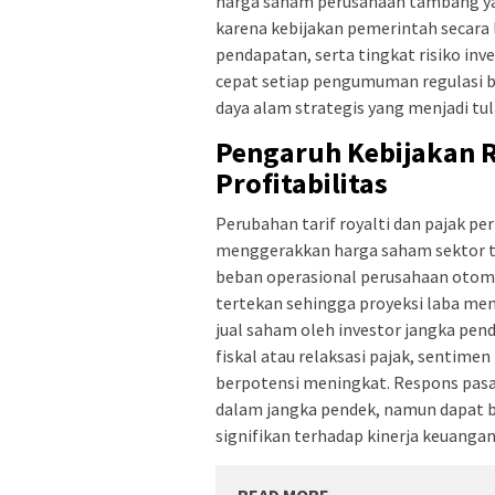
harga saham perusahaan tambang yang 
karena kebijakan pemerintah secara
pendapatan, serta tingkat risiko inv
cepat setiap pengumuman regulasi b
daya alam strategis yang menjadi t
Pengaruh Kebijakan R
Profitabilitas
Perubahan tarif royalti dan pajak p
menggerakkan harga saham sektor ta
beban operasional perusahaan otom
tertekan sehingga proyeksi laba men
jual saham oleh investor jangka pen
fiskal atau relaksasi pajak, sentime
berpotensi meningkat. Respons pasa
dalam jangka pendek, namun dapat b
signifikan terhadap kinerja keuangan
READ MORE