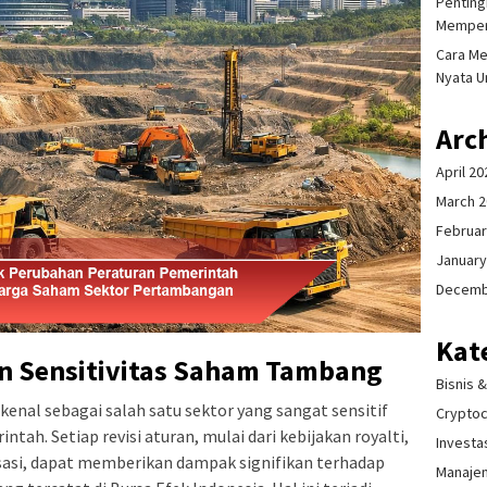
Pentingn
Memper
Cara Me
Nyata U
Arc
April 20
March 
Februar
January
Decemb
Kat
n Sensitivitas Saham Tambang
Bisnis 
enal sebagai salah satu sektor yang sangat sensitif
Crypto
ah. Setiap revisi aturan, mulai dari kebijakan royalti,
Investa
risasi, dapat memberikan dampak signifikan terhadap
Manaje