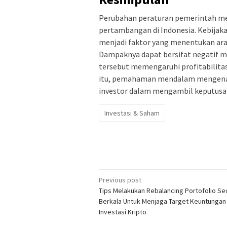
Perubahan peraturan pemerintah me
pertambangan di Indonesia. Kebijakan 
menjadi faktor yang menentukan ara
Dampaknya dapat bersifat negatif m
tersebut memengaruhi profitabilita
itu, pemahaman mendalam mengenai 
investor dalam mengambil keputusan 
Investasi & Saham
Post
Previous post
Tips Melakukan Rebalancing Portofolio Se
navigation
Berkala Untuk Menjaga Target Keuntungan
Investasi Kripto