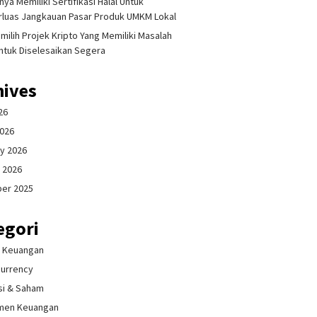
ya Memiliki Sertifikasi Halal Untuk
luas Jangkauan Pasar Produk UMKM Lokal
milih Projek Kripto Yang Memiliki Masalah
ntuk Diselesaikan Segera
hives
26
2026
y 2026
 2026
er 2025
egori
& Keuangan
currency
si & Saham
men Keuangan