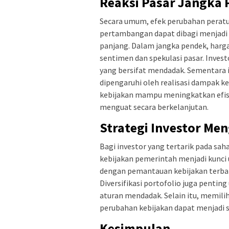
Reaksi Pasar Jangka
Secara umum, efek perubahan perat
pertambangan dapat dibagi menjadi d
panjang. Dalam jangka pendek, harga
sentimen dan spekulasi pasar. Investo
yang bersifat mendadak. Sementara i
dipengaruhi oleh realisasi dampak k
kebijakan mampu meningkatkan efisi
menguat secara berkelanjutan.
Strategi Investor Me
Bagi investor yang tertarik pada s
kebijakan pemerintah menjadi kunci 
dengan pemantauan kebijakan terbaru
Diversifikasi portofolio juga penti
aturan mendadak. Selain itu, memil
perubahan kebijakan dapat menjadi st
Kesimpulan