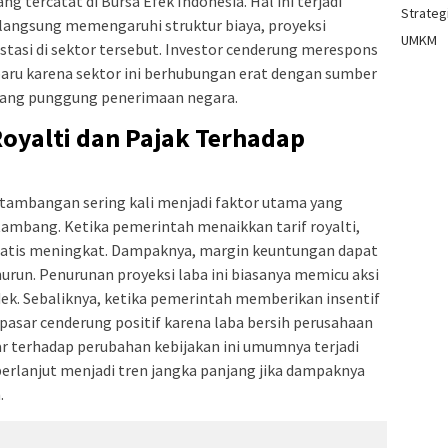
tercatat di Bursa Efek Indonesia. Hal ini terjadi
Strategi
 langsung memengaruhi struktur biaya, proyeksi
UMKM
estasi di sektor tersebut. Investor cenderung merespons
aru karena sektor ini berhubungan erat dengan sumber
ulang punggung penerimaan negara.
oyalti dan Pajak Terhadap
ertambangan sering kali menjadi faktor utama yang
mbang. Ketika pemerintah menaikkan tarif royalti,
atis meningkat. Dampaknya, margin keuntungan dapat
urun. Penurunan proyeksi laba ini biasanya memicu aksi
dek. Sebaliknya, ketika pemerintah memberikan insentif
n pasar cenderung positif karena laba bersih perusahaan
r terhadap perubahan kebijakan ini umumnya terjadi
erlanjut menjadi tren jangka panjang jika dampaknya
.