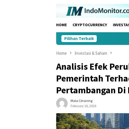
Skip
to
content
HOME
CRYPTOCURRENCY
INVESTA
Pilihan Terbaik
Home
Investasi & Saham
Analisis Efek Per
Pemerintah Terha
Pertambangan Di 
Mala Citraning
February 16, 2026