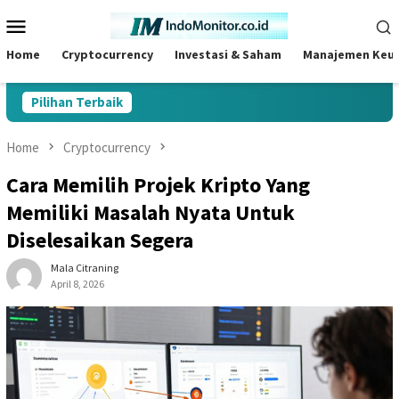
Skip
Mobile
to
Menu
content
Home
Cryptocurrency
Investasi & Saham
Manajemen Keu
Pilihan Terbaik
Home
Cryptocurrency
Cara Memilih Projek Kripto Yang
Memiliki Masalah Nyata Untuk
Diselesaikan Segera
Mala Citraning
April 8, 2026