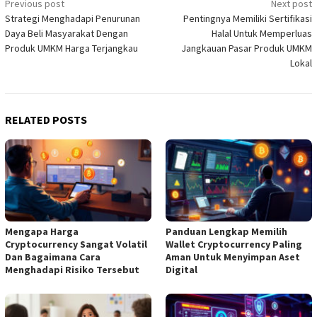
Post
Previous post
Next post
Strategi Menghadapi Penurunan
Pentingnya Memiliki Sertifikasi
navigation
Daya Beli Masyarakat Dengan
Halal Untuk Memperluas
Produk UMKM Harga Terjangkau
Jangkauan Pasar Produk UMKM
Lokal
RELATED POSTS
Mengapa Harga
Panduan Lengkap Memilih
Cryptocurrency Sangat Volatil
Wallet Cryptocurrency Paling
Dan Bagaimana Cara
Aman Untuk Menyimpan Aset
Menghadapi Risiko Tersebut
Digital