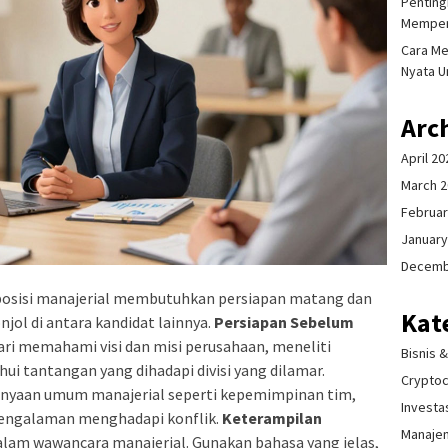
Pentingn
Memper
Cara Me
Nyata U
Arc
April 20
March 
Februar
January
Decemb
posisi manajerial membutuhkan persiapan matang dan
Kat
jol di antara kandidat lainnya.
Persiapan Sebelum
ari memahami visi dan misi perusahaan, meneliti
Bisnis 
ui tantangan yang dihadapi divisi yang dilamar.
Crypto
anyaan umum manajerial seperti kepemimpinan tim,
Investa
pengalaman menghadapi konflik.
Keterampilan
Manaje
alam wawancara manajerial. Gunakan bahasa yang jelas,