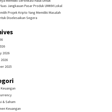
ya Memiliki Sertifikasi Halal Untuk
luas Jangkauan Pasar Produk UMKM Lokal
milih Projek Kripto Yang Memiliki Masalah
ntuk Diselesaikan Segera
hives
26
2026
y 2026
 2026
er 2025
egori
& Keuangan
currency
si & Saham
men Keuangan