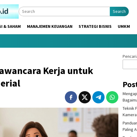
Search
SI & SAHAM
MANAJEMEN KEUANGAN
STRATEGI BISNIS
UMKM
Pencari
Wawancara Kerja untuk
erial
Pos
Mengapa
Bagaima
Teknik 
Kamera
Panduan
Paling 