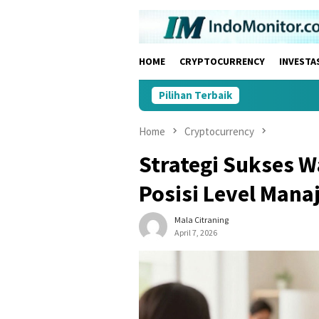
Skip
to
content
HOME
CRYPTOCURRENCY
INVESTA
Pilihan Terbaik
Home
Cryptocurrency
Strategi Sukses 
Posisi Level Manaj
Mala Citraning
April 7, 2026