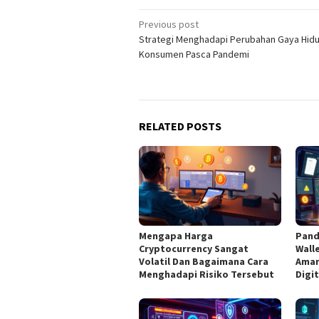
Post
Previous post
Strategi Menghadapi Perubahan Gaya Hid
navigation
Konsumen Pasca Pandemi
RELATED POSTS
Mengapa Harga
Pand
Cryptocurrency Sangat
Wall
Volatil Dan Bagaimana Cara
Aman
Menghadapi Risiko Tersebut
Digit