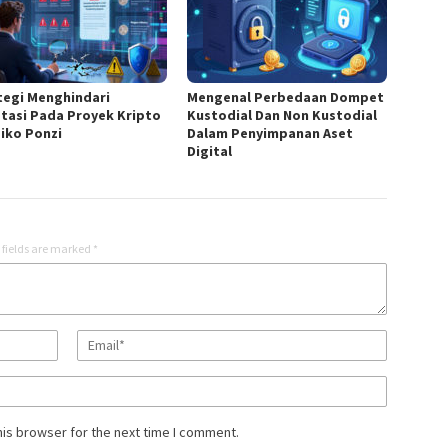
tegi Menghindari
Mengenal Perbedaan Dompet
stasi Pada Proyek Kripto
Kustodial Dan Non Kustodial
siko Ponzi
Dalam Penyimpanan Aset
Digital
 fields are marked
*
his browser for the next time I comment.