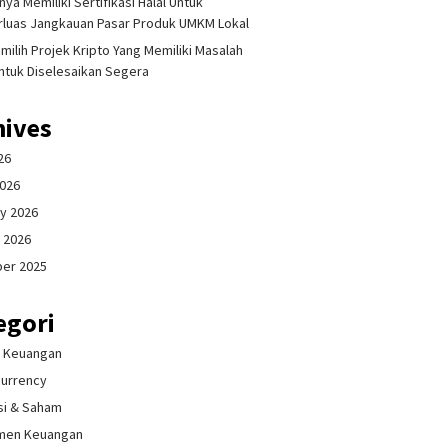
ya Memiliki Sertifikasi Halal Untuk
luas Jangkauan Pasar Produk UMKM Lokal
milih Projek Kripto Yang Memiliki Masalah
ntuk Diselesaikan Segera
hives
26
2026
y 2026
 2026
er 2025
egori
& Keuangan
currency
si & Saham
men Keuangan