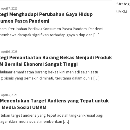
Strategi
ala
April 7, 2026
UMKM
tegi Menghadapi Perubahan Gaya Hidup
itraning
umen Pasca Pandemi
ami Perubahan Perilaku Konsumen Pasca Pandemi Pandemi
 membawa dampak signifikan terhadap gaya hidup dan […]
ala
April 6, 2026
tegi Pemanfaatan Barang Bekas Menjadi Produk
itraning
 Bernilai Ekonomi Sangat Tinggi
huluanPemanfaatan barang bekas kini menjadi salah satu
g bisnis yang semakin diminati, terutama dalam dunia […]
ala
April 5, 2026
 Menentukan Target Audiens yang Tepat untuk
itraning
n Media Sosial UMKM
ukan target audiens yang tepat adalah langkah krusial bagi
agar iklan media sosial memberikan […]