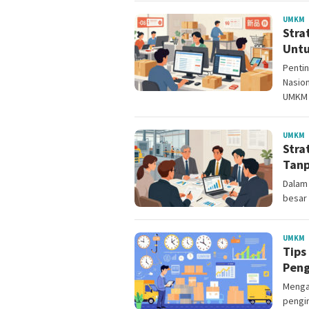
M
UMKM
Stra
C
Untu
Penti
Nasio
UMKM 
M
UMKM
Stra
C
Tanp
Dalam 
besar
M
UMKM
Tips
C
Peng
Menga
pengir