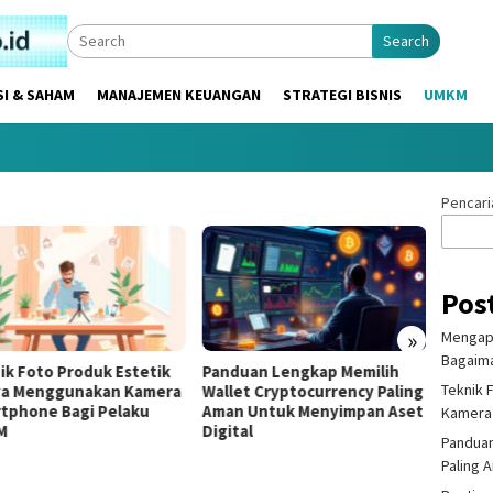
Search
SI & SAHAM
MANAJEMEN KEUANGAN
STRATEGI BISNIS
UMKM
Pencari
Pos
»
Mengapa
Bagaima
ik Foto Produk Estetik
Panduan Lengkap Memilih
Pentin
Teknik 
a Menggunakan Kamera
Wallet Cryptocurrency Paling
Sertif
tphone Bagi Pelaku
Aman Untuk Menyimpan Aset
Mempe
Kamera
M
Digital
Produ
Panduan
Paling 