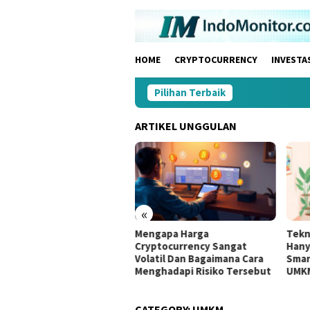
Skip
to
content
HOME
CRYPTOCURRENCY
INVESTA
Pilihan Terbaik
ARTIKEL UNGGULAN
«
a Memilih Projek Kripto
Mengapa Harga
Tekn
g Memiliki Masalah Nyata
Cryptocurrency Sangat
Hany
uk Diselesaikan Segera
Volatil Dan Bagaimana Cara
Smar
Menghadapi Risiko Tersebut
UMK
CATEGORY:
UMKM