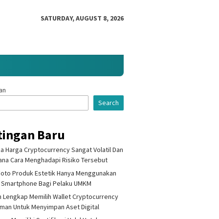
SATURDAY, AUGUST 8, 2026
an
Search
tingan Baru
 Harga Cryptocurrency Sangat Volatil Dan
na Cara Menghadapi Risiko Tersebut
gnya Memiliki
Cara Memilih Projek Kripto
Mengap
Foto Produk Estetik Hanya Menggunakan
ikasi Halal Untuk
Yang Memiliki Masalah Nyata
Cryptoc
rluas Jangkauan Pasar
Untuk Diselesaikan Segera
Volatil
 Smartphone Bagi Pelaku UMKM
k UMKM Lokal
Menghad
 Lengkap Memilih Wallet Cryptocurrency
Aman Untuk Menyimpan Aset Digital