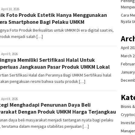
Pentingn
Memper
ala
April 10, 2026
ik Foto Produk Estetik Hanya Menggunakan
itraning
Cara Me
ra Smartphone Bagi Pelaku UMKM
Nyata U
gnya Foto Produk Berkualitas untuk UMKM Di era digital saat ini,
Arc
roduk menjadi salah […]
April 20
ala
April 9, 2026
March 
ingnya Memiliki Sertifikasi Halal Untuk
itraning
Februar
erluas Jangkauan Pasar Produk UMKM Lokal
January
tian Sertifikasi Halal dan Perannya Bagi UMKM Sertifikasi halal
Decemb
akan pengakuan resmi bahwa suatu produk […]
Kat
ala
April 8, 2026
tegi Menghadapi Penurunan Daya Beli
itraning
Bisnis 
arakat Dengan Produk UMKM Harga Terjangkau
Crypto
nan daya beli masyarakat menjadi tantangan nyata bagi pelaku
Investa
terutama dalam menjaga stabilitas penjualan […]
Manaje