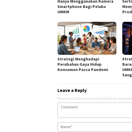
Hanya Menggunakan Kamera
Serti
Smartphone Bagi Pelaku
Memp
UMKM
Prod
Strategi Menghadapi
Stra
Perubahan Gaya Hidup
Bara
Konsumen Pasca Pandemi
UMKM
Sang
Leave a Reply
Your email address will not be published.
Required