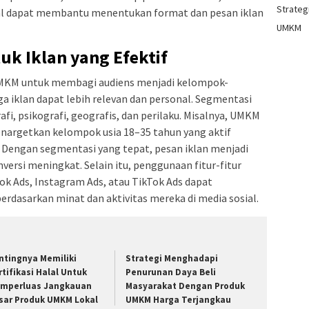
Strategi
sial dapat membantu menentukan format dan pesan iklan
UMKM
uk Iklan yang Efektif
KM untuk membagi audiens menjadi kelompok-
a iklan dapat lebih relevan dan personal. Segmentasi
i, psikografi, geografis, dan perilaku. Misalnya, UMKM
enargetkan kelompok usia 18–35 tahun yang aktif
. Dengan segmentasi yang tepat, pesan iklan menjadi
ersi meningkat. Selain itu, penggunaan fitur-fitur
ok Ads, Instagram Ads, atau TikTok Ads dapat
asarkan minat dan aktivitas mereka di media sosial.
ntingnya Memiliki
Strategi Menghadapi
rtifikasi Halal Untuk
Penurunan Daya Beli
mperluas Jangkauan
Masyarakat Dengan Produk
sar Produk UMKM Lokal
UMKM Harga Terjangkau