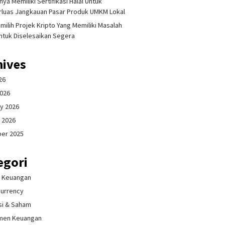
ya Memiliki Sertifikasi Halal Untuk
luas Jangkauan Pasar Produk UMKM Lokal
milih Projek Kripto Yang Memiliki Masalah
ntuk Diselesaikan Segera
hives
26
2026
y 2026
 2026
er 2025
egori
& Keuangan
currency
si & Saham
men Keuangan