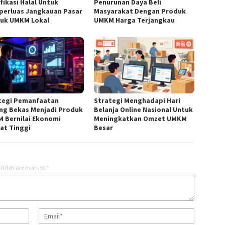
fikasi Halal Untuk
Penurunan Daya Beli
erluas Jangkauan Pasar
Masyarakat Dengan Produk
uk UMKM Lokal
UMKM Harga Terjangkau
tegi Pemanfaatan
Strategi Menghadapi Hari
ng Bekas Menjadi Produk
Belanja Online Nasional Untuk
 Bernilai Ekonomi
Meningkatkan Omzet UMKM
at Tinggi
Besar
 fields are marked
*