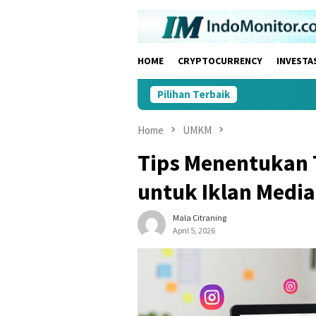
Skip
to
content
HOME
CRYPTOCURRENCY
INVESTA
Pilihan Terbaik
Home
UMKM
Tips Menentukan 
untuk Iklan Medi
Mala Citraning
April 5, 2026