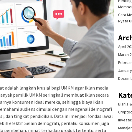
Pentingn
Memper
Cara Me
Nyata U
Arc
April 20
March 
Februar
January
Decemb
t adalah langkah krusial bagi UMKM agar iklan media
Kat
Banyak pemilik UMKM seringkali membuat iklan secara
nya konsumen ideal mereka, sehingga biaya iklan
Bisnis 
emahami audiens dimulai dengan mengenali demografi
Crypto
asi, dan tingkat pendidikan. Data ini menjadi fondasi awal
Investa
bih efektif. Selain demografi, perilaku konsumen juga
Manaje
ola pembelian, minat terhadap produk tertentu, serta