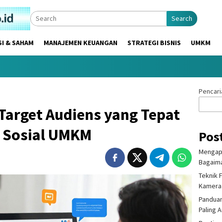
Search
SI & SAHAM
MANAJEMEN KEUANGAN
STRATEGI BISNIS
UMKM
Pencari
Target Audiens yang Tepat
a Sosial UMKM
Pos
Mengapa
Bagaima
Teknik 
Kamera
Panduan
Paling 