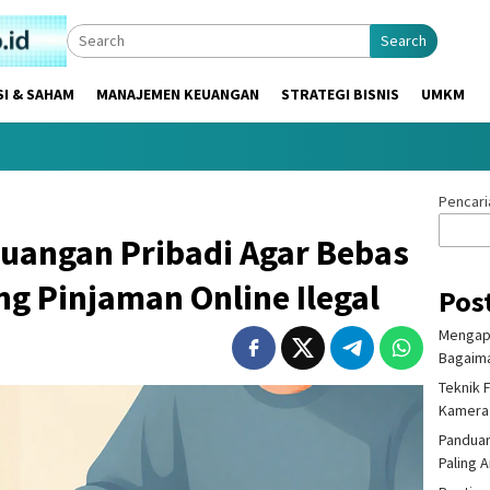
Search
SI & SAHAM
MANAJEMEN KEUANGAN
STRATEGI BISNIS
UMKM
Pencari
euangan Pribadi Agar Bebas
ng Pinjaman Online Ilegal
Pos
Mengapa
Bagaima
Teknik 
Kamera
Panduan
Paling 