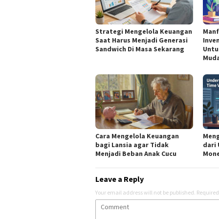
Strategi Mengelola Keuangan
Manf
Saat Harus Menjadi Generasi
Inve
Sandwich Di Masa Sekarang
Untu
Mud
Cara Mengelola Keuangan
Meng
bagi Lansia agar Tidak
dari
Menjadi Beban Anak Cucu
Mone
Leave a Reply
Your email address will not be published.
Required