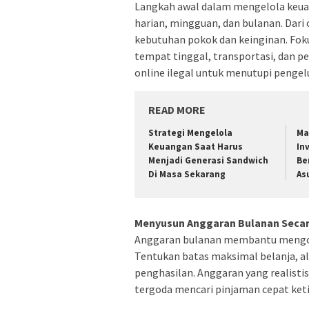
Langkah awal dalam mengelola keua
harian, mingguan, dan bulanan. Dar
kebutuhan pokok dan keinginan. Fo
tempat tinggal, transportasi, dan 
online ilegal untuk menutupi pengelu
READ MORE
Strategi Mengelola
Ma
Keuangan Saat Harus
In
Menjadi Generasi Sandwich
Be
Di Masa Sekarang
As
Menyusun Anggaran Bulanan Secara
Anggaran bulanan membantu mengont
Tentukan batas maksimal belanja, al
penghasilan. Anggaran yang realisti
tergoda mencari pinjaman cepat keti