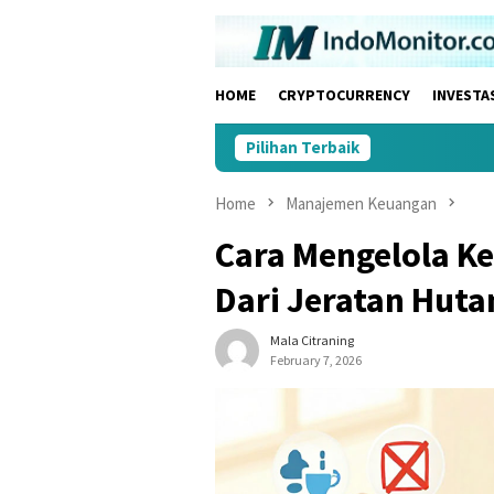
Skip
to
content
HOME
CRYPTOCURRENCY
INVESTA
Pilihan Terbaik
Home
Manajemen Keuangan
Cara Mengelola K
Dari Jeratan Huta
Mala Citraning
February 7, 2026