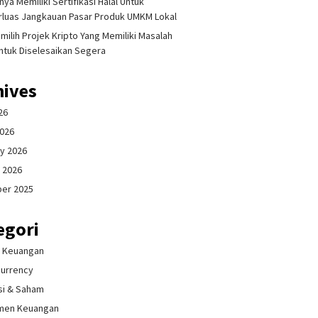
ya Memiliki Sertifikasi Halal Untuk
luas Jangkauan Pasar Produk UMKM Lokal
milih Projek Kripto Yang Memiliki Masalah
ntuk Diselesaikan Segera
hives
26
2026
y 2026
 2026
er 2025
egori
& Keuangan
currency
si & Saham
men Keuangan