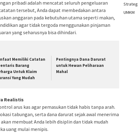
ngan pribadi adalah mencatat seluruh pengeluaran
Strategi
i catatan tersebut, Anda dapat membedakan antara
UMKM
kuskan anggaran pada kebutuhan utama seperti makan,
pendidikan agar tidak tergoda menggunakan pinjaman
aran yang seharusnya bisa dihindari.
nfaat Memiliki Catatan
Pentingnya Dana Darurat
ventaris Barang
untuk Hewan Peliharaan
rharga Untuk Klaim
Mahal
uransi Yang Mudah
 Realistis
rol arus kas agar pemasukan tidak habis tanpa arah.
okasi tabungan, serta dana darurat sejak awal menerima
s akan membuat Anda lebih disiplin dan tidak mudah
ka uang mulai menipis.