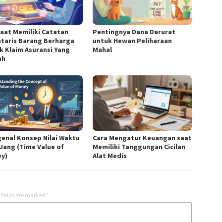
aat Memiliki Catatan
Pentingnya Dana Darurat
ntaris Barang Berharga
untuk Hewan Peliharaan
k Klaim Asuransi Yang
Mahal
ah
enal Konsep Nilai Waktu
Cara Mengatur Keuangan saat
 Uang (Time Value of
Memiliki Tanggungan Cicilan
y)
Alat Medis
 fields are marked
*