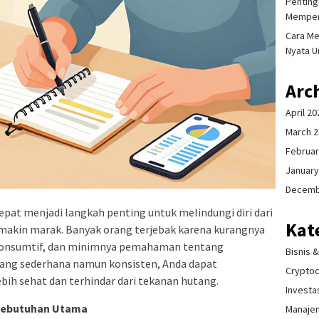
Pentingn
Memper
Cara Me
Nyata U
Arc
April 20
March 
Februar
January
Decemb
epat menjadi langkah penting untuk melindungi diri dari
Kat
semakin marak. Banyak orang terjebak karena kurangnya
konsumtif, dan minimnya pemahaman tentang
Bisnis 
yang sederhana namun konsisten, Anda dapat
Crypto
bih sehat dan terhindar dari tekanan hutang.
Investa
 Kebutuhan Utama
Manaje