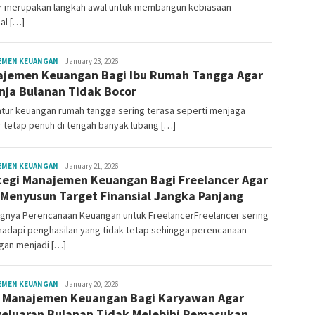
ar merupakan langkah awal untuk membangun kebiasaan
ial […]
macvanenida
EMEN KEUANGAN
January 23, 2026
jemen Keuangan Bagi Ibu Rumah Tangga Agar
nja Bulanan Tidak Bocor
tur keuangan rumah tangga sering terasa seperti menjaga
 tetap penuh di tengah banyak lubang […]
Mala
EMEN KEUANGAN
January 21, 2026
tegi Manajemen Keuangan Bagi Freelancer Agar
Citraning
 Menyusun Target Finansial Jangka Panjang
ngnya Perencanaan Keuangan untuk FreelancerFreelancer sering
adapi penghasilan yang tidak tetap sehingga perencanaan
gan menjadi […]
Mala
EMEN KEUANGAN
January 20, 2026
 Manajemen Keuangan Bagi Karyawan Agar
Citraning
eluaran Bulanan Tidak Melebihi Pemasukan