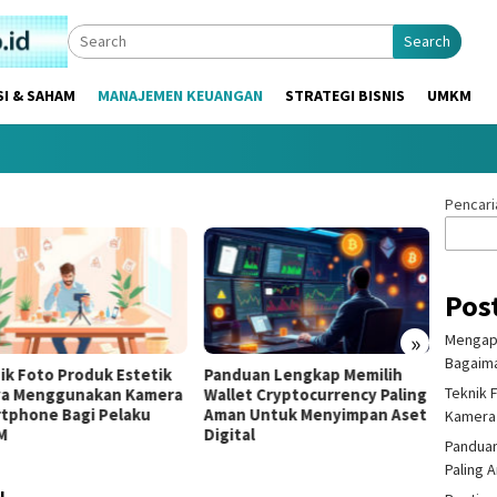
Search
SI & SAHAM
MANAJEMEN KEUANGAN
STRATEGI BISNIS
UMKM
Pencari
Pos
»
Mengapa
Bagaima
ik Foto Produk Estetik
Panduan Lengkap Memilih
Pentin
Teknik 
a Menggunakan Kamera
Wallet Cryptocurrency Paling
Sertif
tphone Bagi Pelaku
Aman Untuk Menyimpan Aset
Mempe
Kamera
M
Digital
Produ
Panduan
Paling 
N