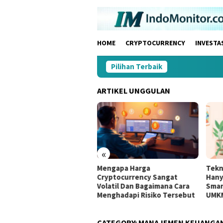
Skip
to
content
HOME
CRYPTOCURRENCY
INVESTA
Pilihan Terbaik
ARTIKEL UNGGULAN
«
a Memilih Projek Kripto
Mengapa Harga
Tekn
g Memiliki Masalah Nyata
Cryptocurrency Sangat
Hany
uk Diselesaikan Segera
Volatil Dan Bagaimana Cara
Smar
Menghadapi Risiko Tersebut
UMK
CATEGORY:
MANAJEMEN KEUANGA