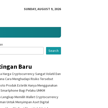
SUNDAY, AUGUST 9, 2026
an
Search
tingan Baru
 Harga Cryptocurrency Sangat Volatil Dan
na Cara Menghadapi Risiko Tersebut
gnya Memiliki
Cara Memilih Projek Kripto
Mengap
Foto Produk Estetik Hanya Menggunakan
ikasi Halal Untuk
Yang Memiliki Masalah Nyata
Cryptoc
rluas Jangkauan Pasar
Untuk Diselesaikan Segera
Volatil
 Smartphone Bagi Pelaku UMKM
k UMKM Lokal
Menghad
 Lengkap Memilih Wallet Cryptocurrency
Aman Untuk Menyimpan Aset Digital