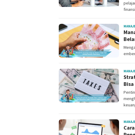
pelaj
finans
MANAJ
Mana
Bela
Menga
ember
MANAJ
Stra
Bisa
Penti
mengh
keuan
MANAJ
Cara
Peng