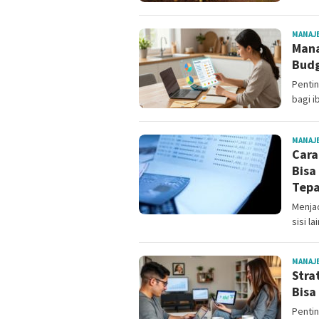
MANAJ
Mana
Budg
Penti
bagi 
MANAJ
Cara
Bisa
Tep
Menja
sisi l
MANAJ
Stra
Bisa
Penti