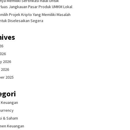
ya Memiliki Sertifikasi Halal Untuk
luas Jangkauan Pasar Produk UMKM Lokal
milih Projek Kripto Yang Memiliki Masalah
ntuk Diselesaikan Segera
hives
26
2026
y 2026
 2026
er 2025
egori
& Keuangan
currency
si & Saham
men Keuangan