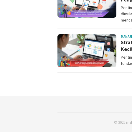
Penti
dimula
menca
MANAJ
Stra
Keci
Penti
fondas
© 2025
ind