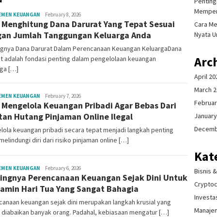
Pentingn
Memper
Mala
EMEN KEUANGAN
February 8, 2026
 Menghitung Dana Darurat Yang Tepat Sesuai
Citraning
Cara Me
an Jumlah Tanggungan Keluarga Anda
Nyata U
ngnya Dana Darurat Dalam Perencanaan Keuangan KeluargaDana
Arc
t adalah fondasi penting dalam pengelolaan keuangan
ga […]
April 20
March 
Mala
EMEN KEUANGAN
February 7, 2026
Februar
 Mengelola Keuangan Pribadi Agar Bebas Dari
Citraning
tan Hutang Pinjaman Online Ilegal
January
Decemb
ola keuangan pribadi secara tepat menjadi langkah penting
melindungi diri dari risiko pinjaman online […]
Kat
Mala
EMEN KEUANGAN
February 6, 2026
Bisnis 
ingnya Perencanaan Keuangan Sejak Dini Untuk
Citraning
Crypto
amin Hari Tua Yang Sangat Bahagia
Investa
anaan keuangan sejak dini merupakan langkah krusial yang
Manaje
 diabaikan banyak orang. Padahal, kebiasaan mengatur […]