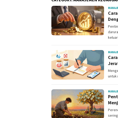
MANAJ
Cara
Deng
Penti
darura
keluar
MANAJ
Cara
Jera
Mengel
untuk 
MANAJ
Pent
Menj
Perenc
sering