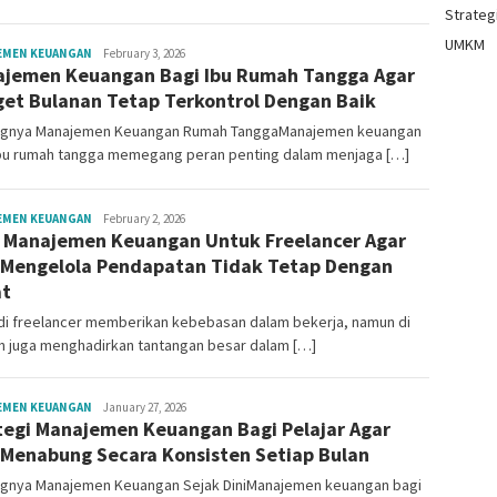
Strategi
UMKM
Mala
EMEN KEUANGAN
February 3, 2026
jemen Keuangan Bagi Ibu Rumah Tangga Agar
Citraning
et Bulanan Tetap Terkontrol Dengan Baik
ngnya Manajemen Keuangan Rumah TanggaManajemen keuangan
ibu rumah tangga memegang peran penting dalam menjaga […]
Mala
EMEN KEUANGAN
February 2, 2026
 Manajemen Keuangan Untuk Freelancer Agar
Citraning
 Mengelola Pendapatan Tidak Tetap Dengan
at
di freelancer memberikan kebebasan dalam bekerja, namun di
ain juga menghadirkan tantangan besar dalam […]
Mala
EMEN KEUANGAN
January 27, 2026
tegi Manajemen Keuangan Bagi Pelajar Agar
Citraning
 Menabung Secara Konsisten Setiap Bulan
ngnya Manajemen Keuangan Sejak DiniManajemen keuangan bagi