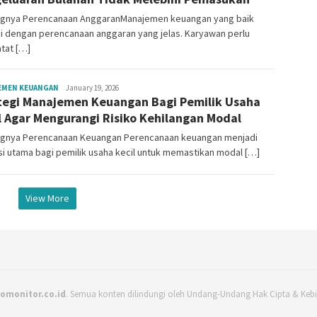
ngnya Perencanaan AnggaranManajemen keuangan yang baik
i dengan perencanaan anggaran yang jelas. Karyawan perlu
tat […]
Mala
EMEN KEUANGAN
January 19, 2026
tegi Manajemen Keuangan Bagi Pemilik Usaha
Citraning
l Agar Mengurangi Risiko Kehilangan Modal
ngnya Perencanaan Keuangan Perencanaan keuangan menjadi
i utama bagi pemilik usaha kecil untuk memastikan modal […]
View More
omonitor.co.id
. Semua konten dilindungi oleh Undang-Undang Hak Cipta & Kebij