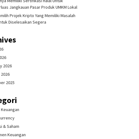
ya Memiliki Sertifikasi Halal Untuk
luas Jangkauan Pasar Produk UMKM Lokal
milih Projek Kripto Yang Memiliki Masalah
ntuk Diselesaikan Segera
hives
26
2026
y 2026
 2026
er 2025
egori
& Keuangan
currency
si & Saham
men Keuangan