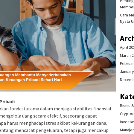
Pentingn
Memper
Cara Me
Nyata U
Arc
April 20
March 
Februar
January
Decemb
Kat
Pribadi
Bisnis 
an fondasi utama dalam menjaga stabilitas finansial
Crypto
engelola uang secara efektif, seseorang dapat
Investa
pa harus menghadapi stres akibat kekurangan dana.
ntang mencatat pengeluaran, tetapi juga mencakup
Manaje