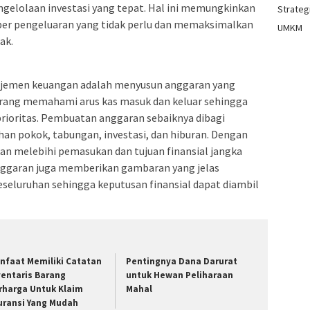
gelolaan investasi yang tepat. Hal ini memungkinkan
Strategi
mber pengeluaran yang tidak perlu dan memaksimalkan
UMKM
ak.
ajemen keuangan adalah menyusun anggaran yang
orang memahami arus kas masuk dan keluar sehingga
prioritas. Pembuatan anggaran sebaiknya dibagi
han pokok, tabungan, investasi, dan hiburan. Dengan
kan melebihi pemasukan dan tujuan finansial jangka
 anggaran juga memberikan gambaran yang jelas
seluruhan sehingga keputusan finansial dapat diambil
nfaat Memiliki Catatan
Pentingnya Dana Darurat
ventaris Barang
untuk Hewan Peliharaan
rharga Untuk Klaim
Mahal
uransi Yang Mudah