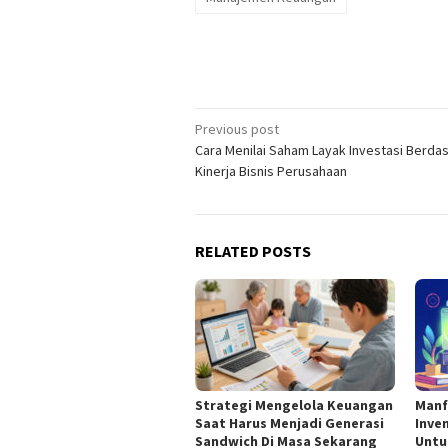
Post
Previous post
Cara Menilai Saham Layak Investasi Berda
navigation
Kinerja Bisnis Perusahaan
RELATED POSTS
Strategi Mengelola Keuangan
Manf
Saat Harus Menjadi Generasi
Inve
Sandwich Di Masa Sekarang
Untu