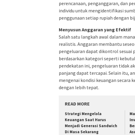
perencanaan, penganggaran, dan pen
individu untuk mengidentifikasi su
penggunaan setiap rupiah dengan bij
Menyusun Anggaran yang Efektif
Salah satu langkah awal dalam man
realistis. Anggaran membantu sese
pengeluaran dapat dikontrol sesuai 
berdasarkan kategori seperti kebutu
pendekatan ini, pengeluaran tidak a
panjang dapat tercapai. Selain itu,
mengenai kondisi keuangan secara ke
dengan lebih tepat.
READ MORE
Strategi Mengelola
Ma
Keuangan Saat Harus
In
Menjadi Generasi Sandwich
Be
Di Masa Sekarang
As