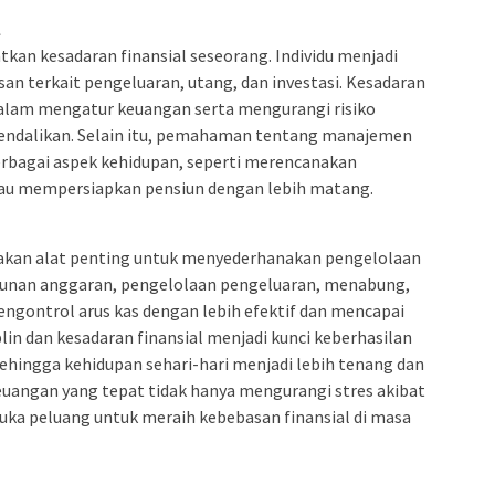
l
an kesadaran finansial seseorang. Individu menjadi
an terkait pengeluaran, utang, dan investasi. Kesadaran
alam mengatur keuangan serta mengurangi risiko
ikendalikan. Selain itu, pemahaman tentang manajemen
rbagai aspek kehidupan, seperti merencanakan
tau mempersiapkan pensiun dengan lebih matang.
kan alat penting untuk menyederhanakan pengelolaan
usunan anggaran, pengelolaan pengeluaran, menabung,
engontrol arus kas dengan lebih efektif dan mencapai
plin dan kesadaran finansial menjadi kunci keberhasilan
ehingga kehidupan sehari-hari menjadi lebih tenang dan
angan yang tepat tidak hanya mengurangi stres akibat
uka peluang untuk meraih kebebasan finansial di masa