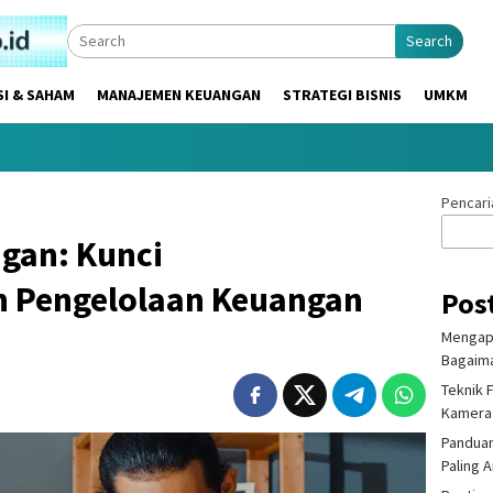
Search
SI & SAHAM
MANAJEMEN KEUANGAN
STRATEGI BISNIS
UMKM
Pencari
gan: Kunci
 Pengelolaan Keuangan
Pos
Mengapa
Bagaima
Teknik 
Kamera
Panduan
Paling 