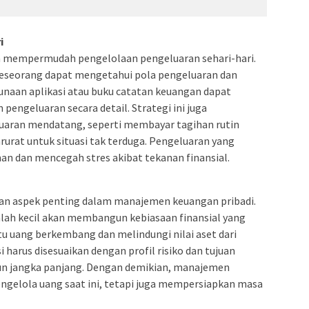
i
 mempermudah pengelolaan pengeluaran sehari-hari.
seseorang dapat mengetahui pola pengeluaran dan
naan aplikasi atau buku catatan keuangan dapat
ngeluaran secara detail. Strategi ini juga
aran mendatang, seperti membayar tagihan rutin
urat untuk situasi tak terduga. Pengeluaran yang
an dan mencegah stres akibat tekanan finansial.
an aspek penting dalam manajemen keuangan pribadi.
ah kecil akan membangun kebiasaan finansial yang
u uang berkembang dan melindungi nilai aset dari
i harus disesuaikan dengan profil risiko dan tujuan
un jangka panjang. Dengan demikian, manajemen
gelola uang saat ini, tetapi juga mempersiapkan masa