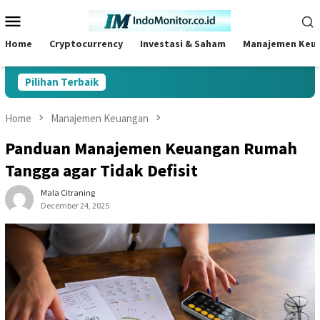
Skip
Mobile
to
Menu
content
Home
Cryptocurrency
Investasi & Saham
Manajemen Keu
Pilihan Terbaik
Home
Manajemen Keuangan
Panduan Manajemen Keuangan Rumah
Tangga agar Tidak Defisit
Mala Citraning
December 24, 2025