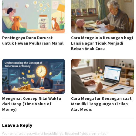
Pentingnya Dana Darurat
Cara Mengelola Keuangan bagi
untuk Hewan Peliharaan Mahal
Lansia agar Tidak Menjadi
Beban Anak Cucu
Mengenal Konsep Nilai Waktu
Cara Mengatur Keuangan saat
dari Uang (Time Value of
Memiliki Tanggungan Cicilan
Money)
Alat Medis
Leave a Reply
Your email address will not be published.
Required fields are marked
*