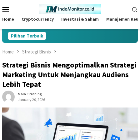
Skip
Mobile
to
Menu
content
Home
Cryptocurrency
Investasi & Saham
Manajemen Keu
Pilihan Terbaik
Home
Strategi Bisnis
Strategi Bisnis Mengoptimalkan Strategi
Marketing Untuk Menjangkau Audiens
Lebih Tepat
Mala Citraning
January 20, 2026