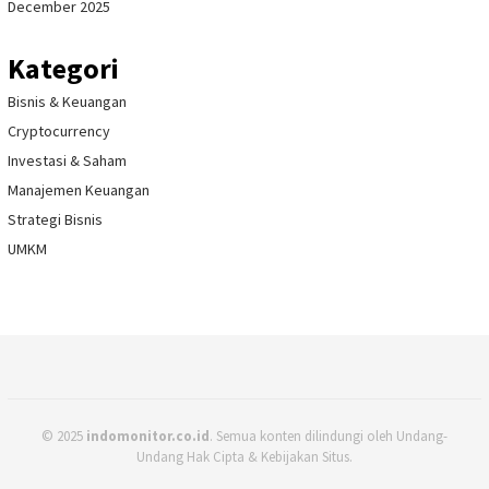
December 2025
Kategori
Bisnis & Keuangan
Cryptocurrency
Investasi & Saham
Manajemen Keuangan
Strategi Bisnis
UMKM
© 2025
indomonitor.co.id
. Semua konten dilindungi oleh Undang-
Undang Hak Cipta & Kebijakan Situs.