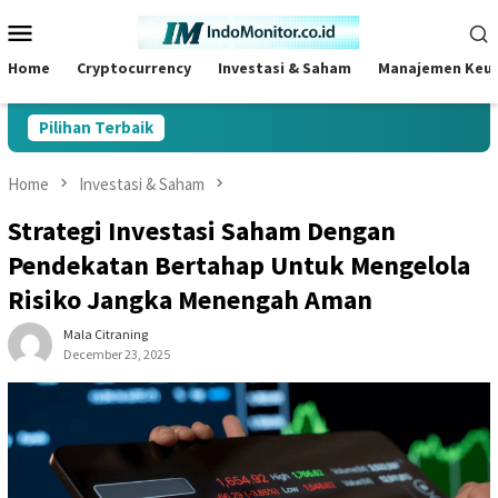
Skip
Mobile
to
Menu
content
Home
Cryptocurrency
Investasi & Saham
Manajemen Keu
Pilihan Terbaik
Home
Investasi & Saham
Strategi Investasi Saham Dengan
Pendekatan Bertahap Untuk Mengelola
Risiko Jangka Menengah Aman
Mala Citraning
December 23, 2025