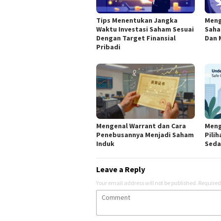
Tips Menentukan Jangka
Meng
Waktu Investasi Saham Sesuai
Saha
Dengan Target Finansial
Dan 
Pribadi
Mengenal Warrant dan Cara
Meng
Penebusannya Menjadi Saham
Pili
Induk
Seda
Leave a Reply
Your email address will not be published.
Required