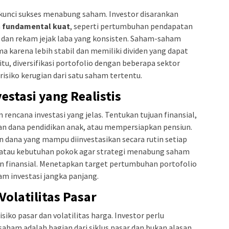
kunci sukses menabung saham. Investor disarankan
n
fundamental kuat
, seperti pertumbuhan pendapatan
 dan rekam jejak laba yang konsisten. Saham-saham
ma karena lebih stabil dan memiliki dividen yang dapat
tu, diversifikasi portofolio dengan beberapa sektor
siko kerugian dari satu saham tertentu.
stasi yang Realistis
encana investasi yang jelas. Tentukan tujuan finansial,
n dana pendidikan anak, atau mempersiapkan pensiun.
an dana yang mampu diinvestasikan secara rutin setiap
 atau kebutuhan pokok agar strategi menabung saham
an finansial. Menetapkan target pertumbuhan portofolio
m investasi jangka panjang.
Volatilitas Pasar
iko pasar dan volatilitas harga. Investor perlu
am adalah bagian dari siklus pasar dan bukan alasan