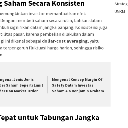
 Saham Secara Konsisten
Strategi
UMKM
memungkinkan investor memanfaatkan efek
Dengan membeli saham secara rutin, bahkan dalam
umbuh signifikan dalam jangka panjang. Konsistensi juga
litas pasar, karena pembelian dilakukan dalam
gi ini dikenal sebagai
dollar-cost averaging
, yaitu
 terpengaruh fluktuasi harga harian, sehingga risiko
n.
ngenal Jenis Jenis
Mengenal Konsep Margin Of
der Saham Seperti Limit
Safety Dalam Investasi
der Dan Market Order
Saham Ala Benjamin Graham
Tepat untuk Tabungan Jangka