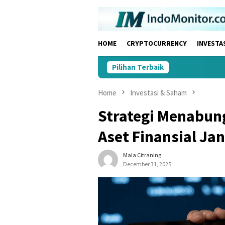
Skip
to
content
HOME
CRYPTOCURRENCY
INVESTA
Pilihan Terbaik
Home
Investasi & Saham
Strategi Menabu
Aset Finansial Ja
Mala Citraning
December 31, 2025