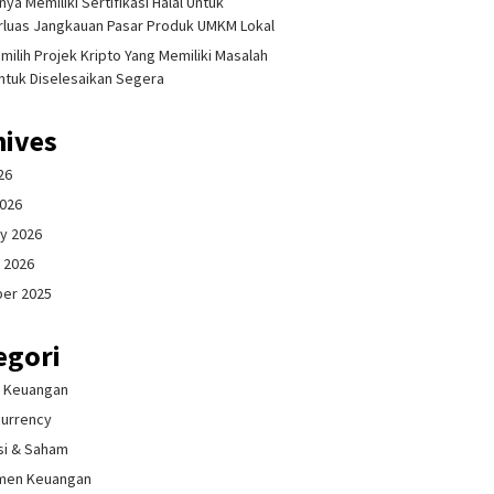
ya Memiliki Sertifikasi Halal Untuk
luas Jangkauan Pasar Produk UMKM Lokal
milih Projek Kripto Yang Memiliki Masalah
ntuk Diselesaikan Segera
hives
26
2026
y 2026
 2026
er 2025
egori
& Keuangan
currency
si & Saham
men Keuangan