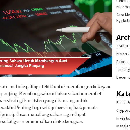
Pentingn
Memper
Cara Me
Nyata U
Arc
April 20
March 
Februar
January
Decemb
h satu metode paling efektif untuk membangun kekayaan
Kat
ka panjang. Menabung saham bukan sekadar membeli
an strategi konsisten yang dirancang untuk
Bisnis 
 waktu. Penting bagi setiap investor, baik pemula
Crypto
rinsip dasar menabung saham agar dapat
Investa
sekaligus meminimalkan risiko kerugian.
Manaje