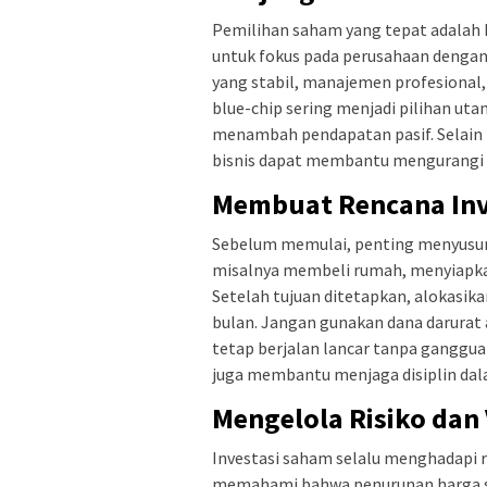
Pemilihan saham yang tepat adalah 
untuk fokus pada perusahaan denga
yang stabil, manajemen profesional,
blue-chip sering menjadi pilihan uta
menambah pendapatan pasif. Selain i
bisnis dapat membantu mengurangi ri
Membuat Rencana Inve
Sebelum memulai, penting menyusun r
misalnya membeli rumah, menyiapka
Setelah tujuan ditetapkan, alokasik
bulan. Jangan gunakan dana darurat
tetap berjalan lancar tanpa ganggu
juga membantu menjaga disiplin dala
Mengelola Risiko dan 
Investasi saham selalu menghadapi ris
memahami bahwa penurunan harga sah