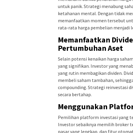
untuk panik. Strategi menabung sa
ketahanan mental. Dengan tidak men
memanfaatkan momen tersebut untu
rata-rata harga pembelian menjadi le
Memanfaatkan Dividen
Pertumbuhan Aset
Selain potensi kenaikan harga sah
yang signifikan. Investor yang men
yang rutin membagikan dividen. Divi
membeli saham tambahan, sehingga
compounding. Strategi reinvestasi d
secara bertahap.
Menggunakan Platfor
Pemilihan platform investasi yang 
Investor sebaiknya memilih broker t
pasar yang lengkap, dan fitur otoma