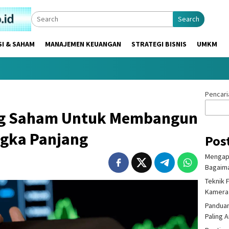
Search
SI & SAHAM
MANAJEMEN KEUANGAN
STRATEGI BISNIS
UMKM
Pencari
ng Saham Untuk Membangun
ngka Panjang
Pos
Mengapa
Bagaima
Teknik 
Kamera
Panduan
Paling 