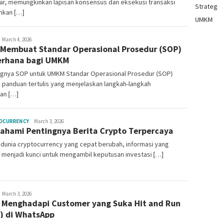
ar, memungkinkan lapisan konsensus dan eksekusi transaksi
Strategi
hkan […]
UMKM
ala
March 4, 2026
 Membuat Standar Operasional Prosedur (SOP)
itraning
rhana bagi UMKM
ngnya SOP untuk UMKM Standar Operasional Prosedur (SOP)
 panduan tertulis yang menjelaskan langkah-langkah
an […]
Mala
OCURRENCY
March 3, 2026
hami Pentingnya Berita Crypto Terpercaya
Citraning
dunia cryptocurrency yang cepat berubah, informasi yang
 menjadi kunci untuk mengambil keputusan investasi […]
ala
March 3, 2026
 Menghadapi Customer yang Suka Hit and Run
itraning
) di WhatsApp