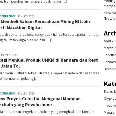
Pentingn
ir, tren pemberian hampers tidak hanya […]
Memper
Cara Me
Mala
OCURRENCY
March 5, 2026
Nyata U
 Membeli Saham Perusahaan Mining Bitcoin
Citraning
rti Marathon Digital
Arc
asi di sektor cryptocurrency tidak hanya terbatas pada membeli
igital, tetapi juga bisa melalui […]
April 20
March 
Februar
ala
March 5, 2026
tegi Menjual Produk UMKM di Bandara dan Rest
itraning
January
 Jalan Tol
Decemb
l produk UMKM di lokasi strategis seperti bandara dan rest area
tol merupakan peluang […]
Kat
Bisnis 
Mala
OCURRENCY
March 4, 2026
ew Proyek Celestia: Mengenal Modular
Citraning
Crypto
kchain yang Revolusioner
Investa
tia merupakan proyek blockchain yang menghadirkan konsep
Manaje