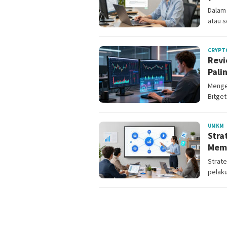
Dalam 
atau s
CRYPT
Revi
Pali
Mengen
Bitget
M
UMKM
Stra
C
Memp
Strate
pelak