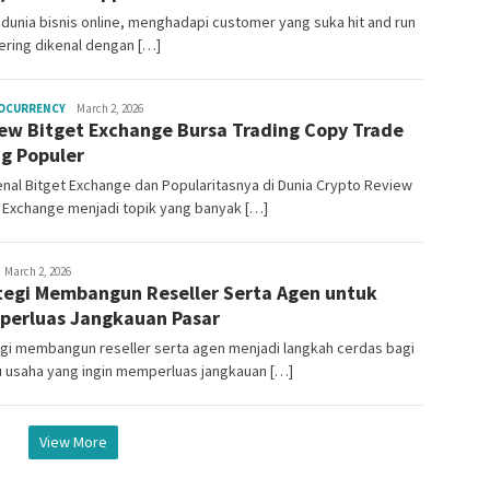
dunia bisnis online, menghadapi customer yang suka hit and run
ering dikenal dengan […]
Mala
OCURRENCY
March 2, 2026
ew Bitget Exchange Bursa Trading Copy Trade
Citraning
ng Populer
al Bitget Exchange dan Popularitasnya di Dunia Crypto Review
 Exchange menjadi topik yang banyak […]
ala
March 2, 2026
tegi Membangun Reseller Serta Agen untuk
itraning
erluas Jangkauan Pasar
gi membangun reseller serta agen menjadi langkah cerdas bagi
u usaha yang ingin memperluas jangkauan […]
View More