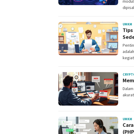
modul
dipisa
M
UMKM
Tips
C
Sede
Penti
adalah
kegiat
CRYPT
Mema
Dalam 
akurat
M
UMKM
Cara
C
(PHP