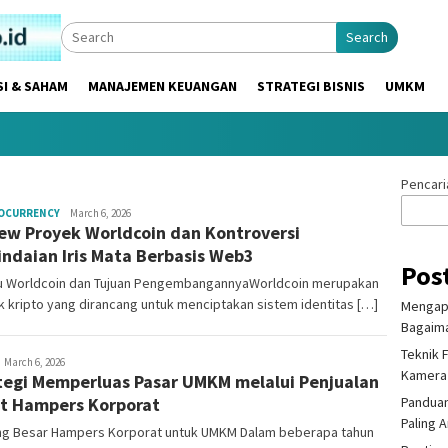
Search
SI & SAHAM
MANAJEMEN KEUANGAN
STRATEGI BISNIS
UMKM
Pencari
Mala
OCURRENCY
March 6, 2026
ew Proyek Worldcoin dan Kontroversi
Citraning
ndaian Iris Mata Berbasis Web3
Pos
tu Worldcoin dan Tujuan PengembangannyaWorldcoin merupakan
 kripto yang dirancang untuk menciptakan sistem identitas […]
Mengapa
Bagaima
Teknik 
ala
March 6, 2026
Kamera
tegi Memperluas Pasar UMKM melalui Penjualan
itraning
t Hampers Korporat
Panduan
Paling 
ng Besar Hampers Korporat untuk UMKM Dalam beberapa tahun