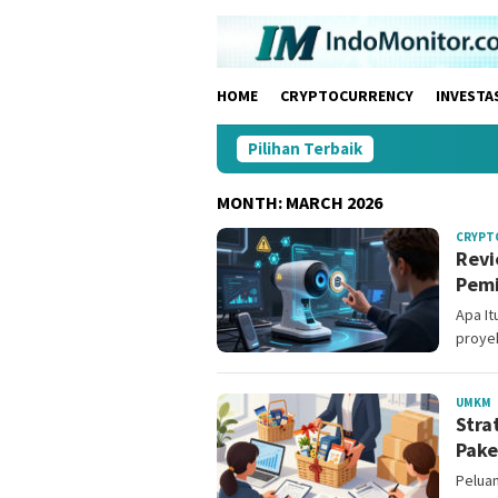
Skip
to
content
HOME
CRYPTOCURRENCY
INVESTA
Pilihan Terbaik
MONTH:
MARCH 2026
CRYPT
Revi
Pemi
Apa I
proyek
M
UMKM
Stra
C
Pake
Pelua