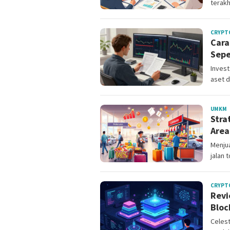
terakh
CRYPT
Cara
Sepe
Invest
aset d
M
UMKM
Stra
C
Area
Menjua
jalan 
CRYPT
Revi
Bloc
Celes