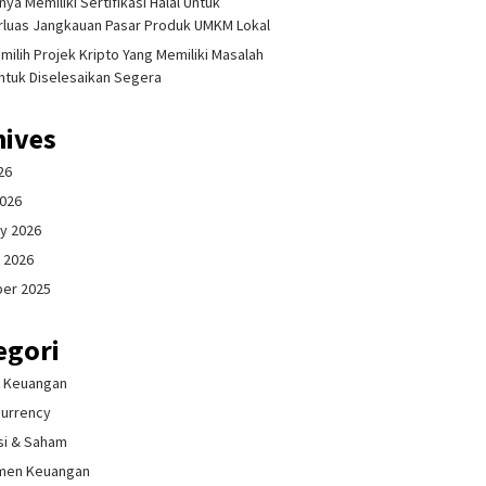
ya Memiliki Sertifikasi Halal Untuk
luas Jangkauan Pasar Produk UMKM Lokal
milih Projek Kripto Yang Memiliki Masalah
ntuk Diselesaikan Segera
hives
26
2026
y 2026
 2026
er 2025
egori
& Keuangan
currency
si & Saham
men Keuangan