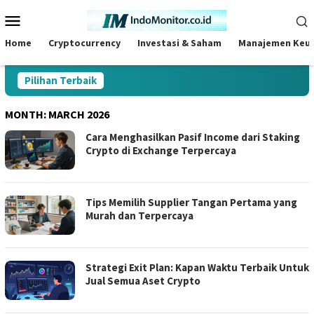
Skip
Mobile
to
Menu
content
Home
Cryptocurrency
Investasi & Saham
Manajemen Keu
Pilihan Terbaik
MONTH:
MARCH 2026
Cara Menghasilkan Pasif Income dari Staking
Crypto di Exchange Terpercaya
Tips Memilih Supplier Tangan Pertama yang
Murah dan Terpercaya
Strategi Exit Plan: Kapan Waktu Terbaik Untuk
Jual Semua Aset Crypto