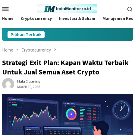
Skip
Mobile
to
Menu
content
Home
Cryptocurrency
Investasi & Saham
Manajemen Keu
Pilihan Terbaik
Home
Cryptocurrency
Strategi Exit Plan: Kapan Waktu Terbaik
Untuk Jual Semua Aset Crypto
Mala Citraning
March 10, 2026