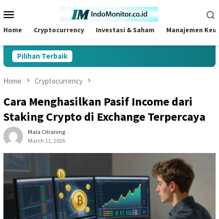
Skip
Mobile
to
Menu
content
Home
Cryptocurrency
Investasi & Saham
Manajemen Keu
Pilihan Terbaik
Home
Cryptocurrency
Cara Menghasilkan Pasif Income dari
Staking Crypto di Exchange Terpercaya
Mala Citraning
March 11, 2026