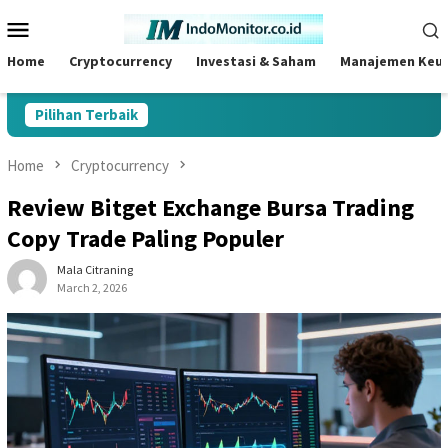
Skip
Mobile
to
Menu
content
Home
Cryptocurrency
Investasi & Saham
Manajemen Keu
Pilihan Terbaik
Home
Cryptocurrency
Review Bitget Exchange Bursa Trading
Copy Trade Paling Populer
Mala Citraning
March 2, 2026