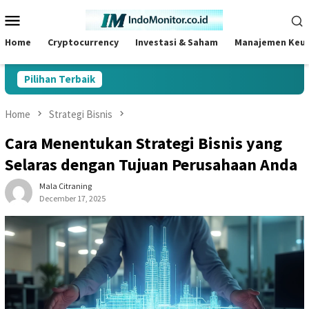
Skip
Mobile
to
Menu
content
Home
Cryptocurrency
Investasi & Saham
Manajemen Keu
Pilihan Terbaik
Home
Strategi Bisnis
Cara Menentukan Strategi Bisnis yang
Selaras dengan Tujuan Perusahaan Anda
Mala Citraning
December 17, 2025