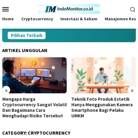
Skip
Mobile
to
Menu
content
Home
Cryptocurrency
Investasi & Saham
Manajemen Keu
Pilihan Terbaik
ARTIKEL UNGGULAN
«
»
ga
Teknik Foto Produk Estetik
Panduan Leng
y Sangat Volatil
Hanya Menggunakan Kamera
Wallet Crypto
a Cara
Smartphone Bagi Pelaku
Aman Untuk M
isiko Tersebut
UMKM
Digital
CATEGORY:
CRYPTOCURRENCY