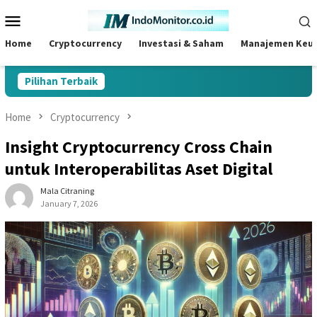
Skip
Mobile
to
Menu
content
Home
Cryptocurrency
Investasi & Saham
Manajemen Keu
Pilihan Terbaik
Home
Cryptocurrency
Insight Cryptocurrency Cross Chain
untuk Interoperabilitas Aset Digital
Mala Citraning
January 7, 2026