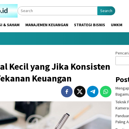
Search
SI & SAHAM
MANAJEMEN KEUANGAN
STRATEGI BISNIS
UMKM
Pencari
al Kecil yang Jika Konsisten
Tekanan Keuangan
Pos
Mengapa
Bagaima
Teknik 
Kamera
Panduan
Paling 