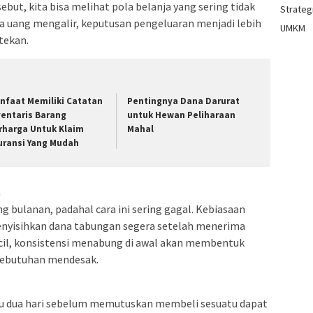
sebut, kita bisa melihat pola belanja yang sering tidak
Strategi
a uang mengalir, keputusan pengeluaran menjadi lebih
UMKM
tekan.
nfaat Memiliki Catatan
Pentingnya Dana Darurat
ventaris Barang
untuk Hewan Peliharaan
rharga Untuk Klaim
Mahal
uransi Yang Mudah
a
 bulanan, padahal cara ini sering gagal. Kebiasaan
 menyisihkan dana tabungan segera setelah menerima
cil, konsistensi menabung di awal akan membentuk
kebutuhan mendesak.
u dua hari sebelum memutuskan membeli sesuatu dapat