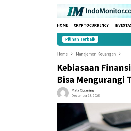
Skip
to
content
HOME
CRYPTOCURRENCY
INVESTA
Pilihan Terbaik
Home
Manajemen Keuangan
Kebiasaan Finansi
Bisa Mengurangi 
Mala Citraning
December 15, 2025