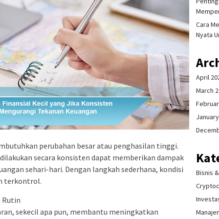
Pentingn
Memper
Cara Me
Nyata U
Arc
April 20
March 
Februar
January
Decemb
mbutuhkan perubahan besar atau penghasilan tinggi.
Kat
ng dilakukan secara konsisten dapat memberikan dampak
angan sehari-hari. Dengan langkah sederhana, kondisi
Bisnis 
n terkontrol.
Crypto
Investa
 Rutin
aran, sekecil apa pun, membantu meningkatkan
Manaje