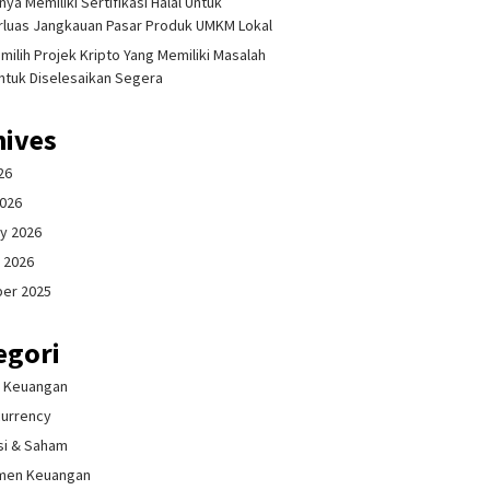
ya Memiliki Sertifikasi Halal Untuk
luas Jangkauan Pasar Produk UMKM Lokal
milih Projek Kripto Yang Memiliki Masalah
ntuk Diselesaikan Segera
hives
26
2026
y 2026
 2026
er 2025
egori
& Keuangan
currency
si & Saham
men Keuangan