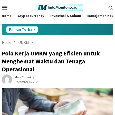
Skip
Mobile
to
Menu
content
Home
Cryptocurrency
Investasi & Saham
Manajemen Keu
Pilihan Terbaik
Home
UMKM
Pola Kerja UMKM yang Efisien untuk
Menghemat Waktu dan Tenaga
Operasional
Mala Citraning
December 15, 2025