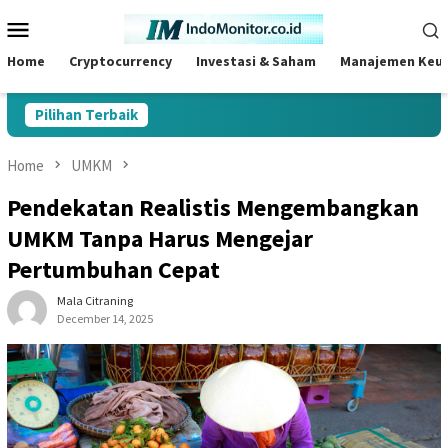
Skip
Mobile
to
Menu
content
Home
Cryptocurrency
Investasi & Saham
Manajemen Keu
Pilihan Terbaik
Home
UMKM
Pendekatan Realistis Mengembangkan
UMKM Tanpa Harus Mengejar
Pertumbuhan Cepat
Mala Citraning
December 14, 2025