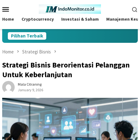
Skip
Mobile
to
Menu
content
Home
Cryptocurrency
Investasi & Saham
Manajemen Keu
Pilihan Terbaik
Home
Strategi Bisnis
Strategi Bisnis Berorientasi Pelanggan
Untuk Keberlanjutan
Mala Citraning
January 9, 2026