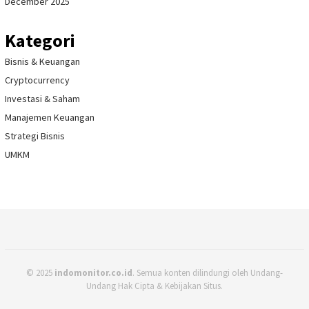
December 2025
Kategori
Bisnis & Keuangan
Cryptocurrency
Investasi & Saham
Manajemen Keuangan
Strategi Bisnis
UMKM
© 2025
indomonitor.co.id
. Semua konten dilindungi oleh Undang-
Undang Hak Cipta & Kebijakan Situs.