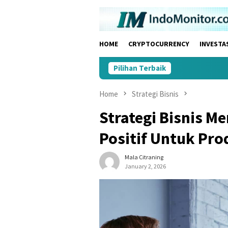
Skip
to
content
HOME
CRYPTOCURRENCY
INVESTA
Pilihan Terbaik
Home
Strategi Bisnis
Strategi Bisnis 
Positif Untuk Pro
Mala Citraning
January 2, 2026