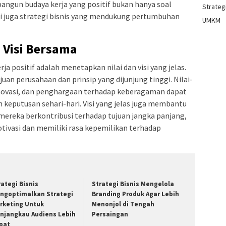
angun budaya kerja yang positif bukan hanya soal
Strategi
 juga strategi bisnis yang mendukung pertumbuhan
UMKM
 Visi Bersama
 positif adalah menetapkan nilai dan visi yang jelas.
an perusahaan dan prinsip yang dijunjung tinggi. Nilai-
, inovasi, dan penghargaan terhadap keberagaman dapat
keputusan sehari-hari. Visi yang jelas juga membantu
ereka berkontribusi terhadap tujuan jangka panjang,
tivasi dan memiliki rasa kepemilikan terhadap
rategi Bisnis
Strategi Bisnis Mengelola
ngoptimalkan Strategi
Branding Produk Agar Lebih
rketing Untuk
Menonjol di Tengah
njangkau Audiens Lebih
Persaingan
pat