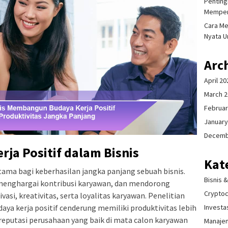
Pentingn
Memper
Cara Me
Nyata U
Arc
April 20
March 
Februar
January
Decemb
ja Positif dalam Bisnis
Kat
utama bagi keberhasilan jangka panjang sebuah bisnis.
Bisnis 
menghargai kontribusi karyawan, dan mendorong
Crypto
si, kreativitas, serta loyalitas karyawan. Penelitian
a kerja positif cenderung memiliki produktivitas lebih
Investa
 reputasi perusahaan yang baik di mata calon karyawan
Manaje