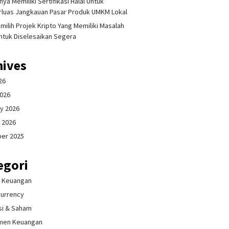
ya Memiliki Sertifikasi Halal Untuk
luas Jangkauan Pasar Produk UMKM Lokal
milih Projek Kripto Yang Memiliki Masalah
ntuk Diselesaikan Segera
hives
26
2026
y 2026
 2026
er 2025
egori
& Keuangan
currency
si & Saham
men Keuangan