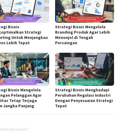
tegi Bisnis
Strategi Bisnis Mengelola
optimalkan Strategi
Branding Produk Agar Lebih
eting Untuk Menjangkau
Menonjol di Tengah
ens Lebih Tepat
Persaingan
tegi Bisnis Mengelola
Strategi Bisnis Menghadapi
ngan Pelanggan Agar
Perubahan Regulasi Industri
litas Tetap Terjaga
Dengan Penyesuaian Strategi
m Jangka Panjang
Tepat
 fields are marked
*