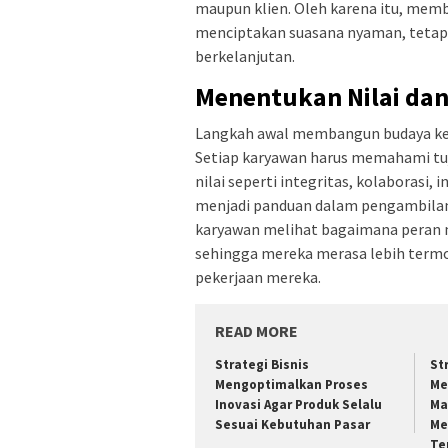
maupun klien. Oleh karena itu, memb
menciptakan suasana nyaman, tetapi
berkelanjutan.
Menentukan Nilai dan
Langkah awal membangun budaya kerja
Setiap karyawan harus memahami tuju
nilai seperti integritas, kolaborasi
menjadi panduan dalam pengambilan 
karyawan melihat bagaimana peran m
sehingga mereka merasa lebih termo
pekerjaan mereka.
READ MORE
Strategi Bisnis
St
Mengoptimalkan Proses
Me
Inovasi Agar Produk Selalu
Ma
Sesuai Kebutuhan Pasar
Me
Te