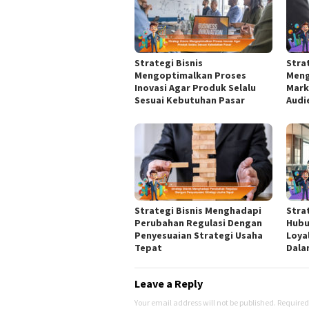
Strategi Bisnis
Stra
Mengoptimalkan Proses
Meng
Inovasi Agar Produk Selalu
Mark
Sesuai Kebutuhan Pasar
Audi
Strategi Bisnis Menghadapi
Stra
Perubahan Regulasi Dengan
Hubu
Penyesuaian Strategi Usaha
Loya
Tepat
Dala
Leave a Reply
Your email address will not be published.
Required