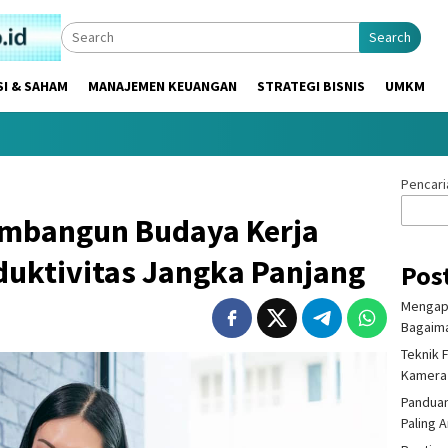
Search
SI & SAHAM
MANAJEMEN KEUANGAN
STRATEGI BISNIS
UMKM
Pencari
Membangun Budaya Kerja
duktivitas Jangka Panjang
Pos
Mengapa
Bagaima
Teknik 
Kamera
Panduan
Paling 