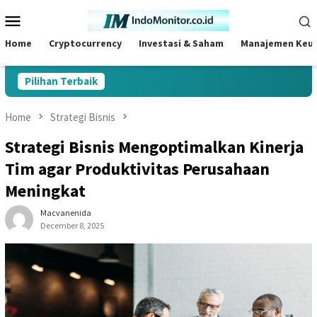
Skip
Mobile
to
Menu
content
Home
Cryptocurrency
Investasi & Saham
Manajemen Keu
Pilihan Terbaik
Home
Strategi Bisnis
Strategi Bisnis Mengoptimalkan Kinerja
Tim agar Produktivitas Perusahaan
Meningkat
Macvanenida
December 8, 2025