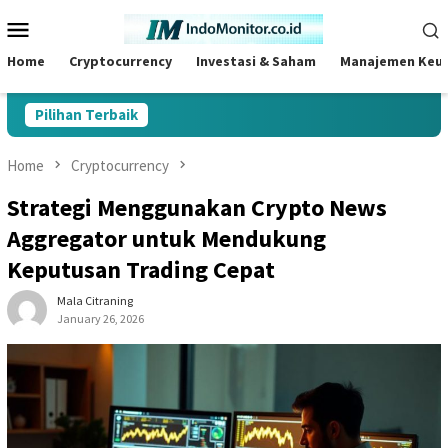
Skip
Mobile
to
Menu
content
Home
Cryptocurrency
Investasi & Saham
Manajemen Keu
Pilihan Terbaik
Home
Cryptocurrency
Strategi Menggunakan Crypto News
Aggregator untuk Mendukung
Keputusan Trading Cepat
Mala Citraning
January 26, 2026